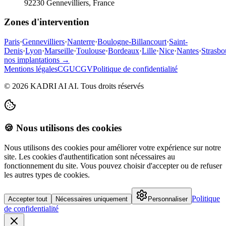
92230 Gennevilliers, France
Zones d'intervention
Paris
·
Gennevilliers
·
Nanterre
·
Boulogne-Billancourt
·
Saint-
Denis
·
Lyon
·
Marseille
·
Toulouse
·
Bordeaux
·
Lille
·
Nice
·
Nantes
·
Strasbo
nos implantations →
Mentions légales
CGU
CGV
Politique de confidentialité
©
2026
KADRI AI AI.
Tous droits réservés
🍪 Nous utilisons des cookies
Nous utilisons des cookies pour améliorer votre expérience sur notre
site. Les cookies d'authentification sont nécessaires au
fonctionnement du site. Vous pouvez choisir d'accepter ou de refuser
les autres types de cookies.
Politique
Accepter tout
Nécessaires uniquement
Personnaliser
de confidentialité