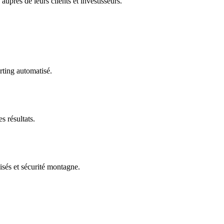
uprès de leurs clients et investisseurs.
rting automatisé.
s résultats.
isés et sécurité montagne.