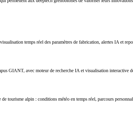
qui permettent aux deeptech grenobloises de valoriser leurs innovations a
ualisation temps réel des paramètres de fabrication, alertes IA et repo
pus GIANT, avec moteur de recherche IA et visualisation interactive de
de tourisme alpin : conditions météo en temps réel, parcours personnal