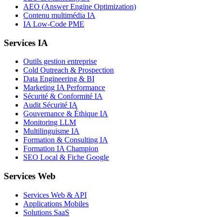
AEO (Answer Engine Optimization)
Contenu multimédia IA
IA Low-Code PME
Services IA
Outils gestion entreprise
Cold Outreach & Prospection
Data Engineering & BI
Marketing IA Performance
Sécurité & Conformité IA
Audit Sécurité IA
Gouvernance & Éthique IA
Monitoring LLM
Multilinguisme IA
Formation & Consulting IA
Formation IA Champion
SEO Local & Fiche Google
Services Web
Services Web & API
Applications Mobiles
Solutions SaaS