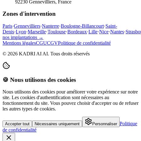
92230 Gennevilliers, France
Zones d'intervention
Paris
·
Gennevilliers
·
Nanterre
·
Boulogne-Billancourt
·
Saint-
Denis
·
Lyon
·
Marseille
·
Toulouse
·
Bordeaux
·
Lille
·
Nice
·
Nantes
·
Strasbo
nos implantations →
Mentions légales
CGU
CGV
Politique de confidentialité
©
2026
KADRI AI AI.
Tous droits réservés
🍪 Nous utilisons des cookies
Nous utilisons des cookies pour améliorer votre expérience sur notre
site. Les cookies d'authentification sont nécessaires au
fonctionnement du site. Vous pouvez choisir d'accepter ou de refuser
les autres types de cookies.
Politique
Accepter tout
Nécessaires uniquement
Personnaliser
de confidentialité